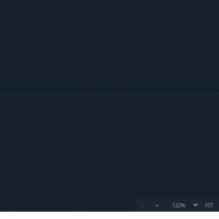
-
+
FIT