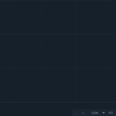
-
+
FIT