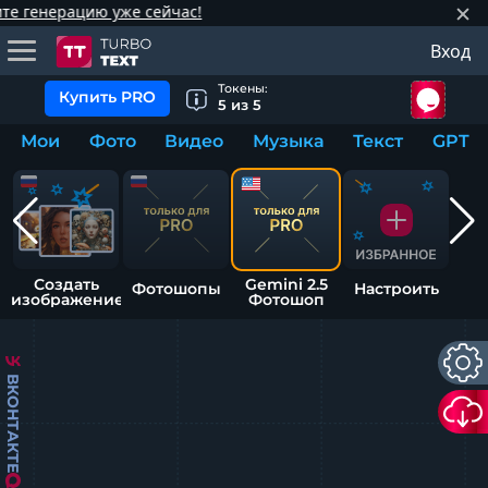
рацию уже сейчас!
Вход
тнёрам
Q.
ые сообщения
 заказчик
Токены:
Купить PRO
5
из
5
Мои
Фото
Видео
Музыка
Текст
GPT
мо-материалы
тистика биржи
ск по форуму
 исполнитель
аккаунты
ые пользователи
мой эфир
Создать
Gemini 2.5
Фотошопы
Настроить
изображение
Фотошоп
лама на сайте
ск пользователей
ВКОНТАКТЕ