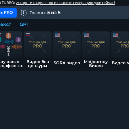
орьте творчество и начните генерацию уже сейчас!
ь PRO
5
из
5
Токены:
Текст
GPT
Звуковые
Видео без
Midjourney
SORA видео
Видео 
ецэффекты
цензуры
Видео