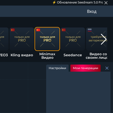
⚡️ Обновление Seedream 5.0 Pro: создавайте гра
Вход
Minimax
Видео со
VEO3
Kling видео
Seedance
Видео
своим лицом
Настройки
Мои генерации