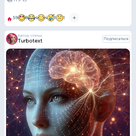
59
8
4
4
1
1
Автор статьи:
Подписаться
Turbotext