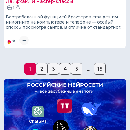
Лайфхаки и мастер-классы
1
Востребованной функцией браузеров стал режим
инкогнито на компьютере и телефоне — особый
способ просмотра сайтов. В отличие от стандартного
режима, приватный (частный, он же инкогнито)
позволяет оставить меньше цифровых следов и
6
подвергаться меньшему количеству рисков.
1
2
3
4
5
...
16