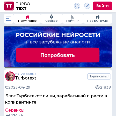
Войти
Популярное
Свежее
Рейтинг
Про БОНУСЫ
Автор статьи:
Подписаться
Turbotext
2025-04-29
21838
Блог Турботекст: пиши, зарабатывай и расти в
копирайтинге
Сервисы
179