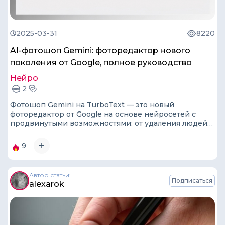
2025-03-31
8220
AI-фотошоп Gemini: фоторедактор нового
поколения от Google, полное руководство
Нейро
2
Фотошоп Gemini на TurboText — это новый
фоторедактор от Google на основе нейросетей с
продвинутыми возможностями: от удаления людей
на фото, ретуши лица и удаления водяных знаков до
изменения стиля и внешности человека.
9
Автор статьи:
Подписаться
alexarok