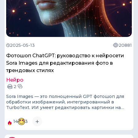
2025-05-13
20881
Фотошоп ChatGPT: руководство к нейросети
Sora Images для редактирования фото в
трендовых стилях
Нейро
2
Sora Images — это полноценный GPT фотошоп для
обработки изображений, интегрированный в
TurboText. ИИ умеет редактировать картинки на
основе текстовых запросов в разных стилях (кукла в
коробке, Ghibli и т.п.), менять внешность человека,
14
3
удалять и добавлять объекты на фото, писать текст на
изображениях и многое другое.